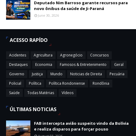
Deputado Nim Barroso garante recursos para
novo ônibus da saúde de Ji-Paraná
June 30, 2026
ACESSO RAPÍDO
Acidentes
Agricultura
Agronegócio
Concursos
Destaques
Economia
Famosos & Entretenimento
Geral
Governo
Justiça
Mundo
Noticias de Direita
Pecuária
Policial
Política
Política Rondoniense
Rondônia
Saúde
Todas Matérias
Vídeos
ÚLTIMAS NOTICIAS
FAB intercepta avião suspeito vindo da Bolívia
e realiza disparos para forçar pouso
August 03, 2026