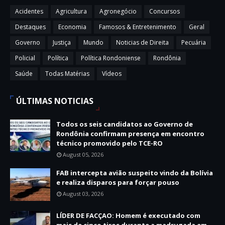
Acidentes
Agricultura
Agronegócio
Concursos
Destaques
Economia
Famosos & Entretenimento
Geral
Governo
Justiça
Mundo
Noticias de Direita
Pecuária
Policial
Política
Política Rondoniense
Rondônia
Saúde
Todas Matérias
Vídeos
ÚLTIMAS NOTICIAS
Todos os seis candidatos ao Governo de
Rondônia confirmam presença em encontro
técnico promovido pelo TCE-RO
August 05, 2026
FAB intercepta avião suspeito vindo da Bolívia
e realiza disparos para forçar pouso
August 03, 2026
LÍDER DE FACÇAO: Homem é executado com