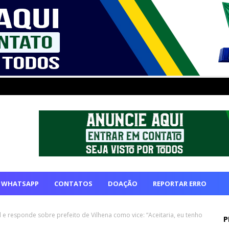
 WHATSAPP
CONTATOS
DOAÇÃO
REPORTAR ERRO
 e responde sobre prefeito de Vilhena como vice: “Aceitaria, eu tenho
P