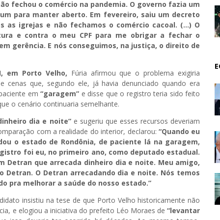
 não fechou o comércio na pandemia. O governo fazia um
um para manter aberto. Em fevereiro, saiu um decreto
s as igrejas e não fechamos o comércio cacoal. (…) O
tura e contra o meu CPF para me obrigar a fechar o
tem gerência. E nós conseguimos, na justiça, o direito de
E
II, em Porto Velho,
Fúria afirmou que o problema exigiria
 de cenas que, segundo ele, já havia denunciado quando era
 paciente em
“garagem”
e disse que o registro teria sido feito
ue o cenário continuaria semelhante.
inheiro dia e noite”
e sugeriu que esses recursos deveriam
mparação com a realidade do interior, declarou:
“Quando eu
dou o estado de Rondônia, de paciente lá na garagem,
istro foi eu, no primeiro ano, como deputado estadual.
 Detran que arrecada dinheiro dia e noite. Meu amigo,
o Detran. O Detran arrecadando dia e noite. Nós temos
ado pra melhorar a saúde do nosso estado.”
didato insistiu na tese de que Porto Velho historicamente não
cia, e elogiou a iniciativa do prefeito Léo Moraes de
“levantar