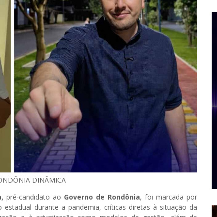
ONDÔNIA DINÂMICA
,
pré-candidato ao
Governo de Rondônia
, foi marcada por
estadual durante a pandemia, críticas diretas à situação da