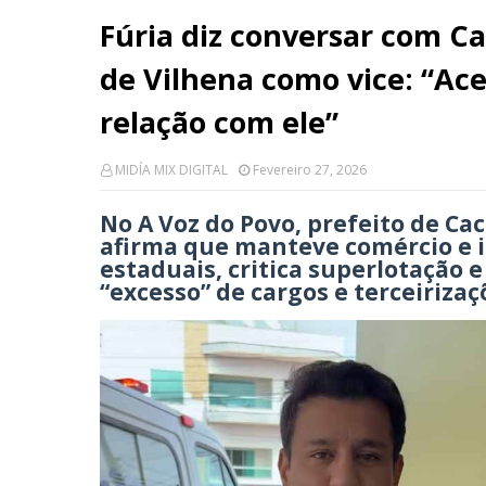
Fúria diz conversar com Ca
de Vilhena como vice: “Ac
relação com ele”
MIDÍA MIX DIGITAL
Fevereiro 27, 2026
No A Voz do Povo, prefeito de Ca
afirma que manteve comércio e i
estaduais, critica superlotação e
“excesso” de cargos e terceiriza