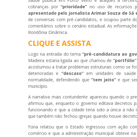
saúde pública em Porto Velho e ataques à terceir
cobranças por
“prioridade”
no uso de recursos pú
apresentado pelo jornalista Arimar Souza de Sá e
de conversas com pré-candidatos, e ocupou parte 
comentários sobre o cenário estadual. As informaçõe
Rondônia Dinâmica.
CLIQUE E ASSISTA
Logo na entrada do tema
“pré-candidatura ao go
Madeira estaria ligada ao que chamou de
“portfólio”
acostumou a tratar problemas estruturais como se foss
deterioradas e
“descaso”
em unidades de saúde 
normalidade, defendendo que
“tem jeito”
e que seri
município.
A narrativa mais contundente apareceu quando o pre
afirmou que, enquanto o governo editava decretos p
funcionando e que a cidade teria sido a única a não
que também não fechou igrejas quando houve decret
Fúria relatou que o Estado ingressou com ação cont
comércio e que a administração municipal obteve na J