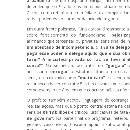
a bandeira”
de um hospital municipal, afirmando q
defendeu que o Estado e os municípios atuam em níve
Cacoal como referência em média e alta complexidad
retirar pacientes do corredor da unidade regional.
Em outra frente polêmica, Fúria atacou diretamente a p
sobre fortalecimento do funcionalismo,
“pejotiz
afirmando que terceirizar ou privatizar seria sinal de 
um atestado de incompetência. (…) Eu te delego 
pega esse poder e delega aquilo que é sua obri
fazer? A iniciativa privada só faz se tiver d
conta?”
Na sequência, ao tratar do
“gargalo”
q
necessário
“enxugar”
a estrutura, citando muitos c
serviço terceirizado como
“muito caro”
e dizendo n
reconheceu haver contratações terceirizadas que consi
como exemplo de área em que concurso público não re
O prefeito também adotou linguagem de cobrança a
realizar ações, mas que o ponto central estaria na de
seria de
R$ 18 bilhões
e criticou justificativas de fal
de governo”.
Na parte final do programa, reiterou 
gestão, caso eleita, buscaria apoio instituciona