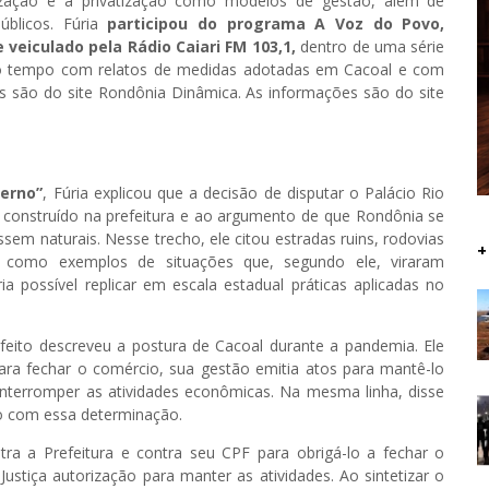
ização e à privatização como modelos de gestão, além de
blicos. Fúria
participou do programa A Voz do Povo,
 veiculado pela Rádio Caiari FM 103,1,
dentro de uma série
do tempo com relatos de medidas adotadas em Cacoal e com
s são do site Rondônia Dinâmica. As informações são do site
verno”
, Fúria explicou que a decisão de disputar o Palácio Rio
construído na prefeitura e ao argumento de que Rondônia se
em naturais. Nesse trecho, ele citou estradas ruins, rodovias
+
como exemplos de situações que, segundo ele, viraram
a possível replicar em escala estadual práticas aplicadas no
feito descreveu a postura de Cacoal durante a pandemia. Ele
ara fechar o comércio, sua gestão emitia atos para mantê-lo
 interromper as atividades econômicas. Na mesma linha, disse
o com essa determinação.
ra a Prefeitura e contra seu CPF para obrigá-lo a fechar o
ustiça autorização para manter as atividades. Ao sintetizar o