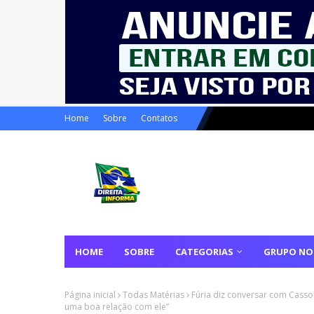
Home
Sobre
Contatos
HOME
SOBRE
CATEGORIAS
GRUPO NO
Página inicial
Todas Matérias
Fúria diz conversar com Cassol
uma boa relação com ele”