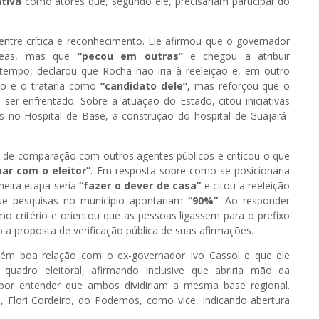
ativa
como atores que, segundo ele, precisariam participar do
entre crítica e reconhecimento. Ele afirmou que o governador
áreas, mas que
“pecou em outras”
e chegou a atribuir
mpo, declarou que Rocha não iria à reeleição e, em outro
do e o trataria como
“candidato dele”,
mas reforçou que o
 ser enfrentado. Sobre a atuação do Estado, citou iniciativas
s no Hospital de Base, a construção do hospital de Guajará-
s de comparação com outros agentes públicos e criticou o que
r com o eleitor”
. Em resposta sobre como se posicionaria
meira etapa seria
“fazer o dever de casa”
e citou a reeleição
e pesquisas no município apontariam
“90%”
. Ao responder
o critério e orientou que as pessoas ligassem para o prefixo
a proposta de verificação pública de suas afirmações.
antém boa relação com o ex-governador Ivo Cassol e que ele
quadro eleitoral, afirmando inclusive que abriria mão da
, por entender que ambos dividiriam a mesma base regional.
, Flori Cordeiro, do Podemos, como vice, indicando abertura