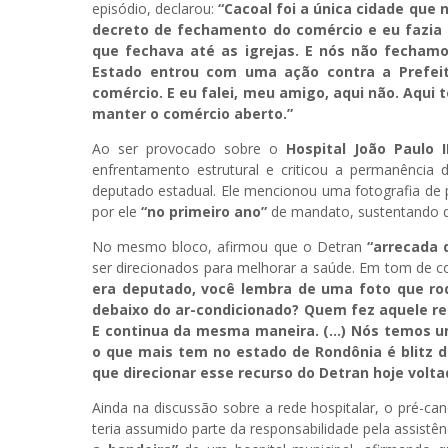
episódio, declarou:
“Cacoal foi a única cidade que
decreto de fechamento do comércio e eu fazia 
que fechava até as igrejas. E nós não fechamo
Estado entrou com uma ação contra a Prefei
comércio. E eu falei, meu amigo, aqui não. Aqui 
manter o comércio aberto.”
Ao ser provocado sobre o
Hospital João Paulo 
enfrentamento estrutural e criticou a permanência
deputado estadual. Ele mencionou uma fotografia de
por ele
“no primeiro ano”
de mandato, sustentando q
No mesmo bloco, afirmou que o Detran
“arrecada d
ser direcionados para melhorar a saúde. Em tom de co
era deputado, você lembra de uma foto que ro
debaixo do ar-condicionado? Quem fez aquele reg
E continua da mesma maneira. (…) Nós temos um
o que mais tem no estado de Rondônia é blitz d
que direcionar esse recurso do Detran hoje volt
Ainda na discussão sobre a rede hospitalar, o pré-can
teria assumido parte da responsabilidade pela assistên