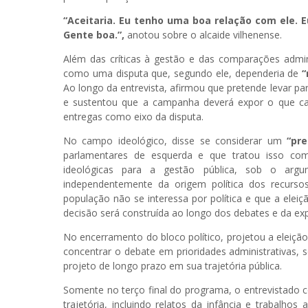
“Aceitaria. Eu tenho uma boa relação com ele. E
Gente boa.”,
anotou sobre o alcaide vilhenense.
Além das críticas à gestão e das comparações admini
como uma disputa que, segundo ele, dependeria de
“
Ao longo da entrevista, afirmou que pretende levar pa
e sustentou que a campanha deverá expor o que c
entregas como eixo da disputa.
No campo ideológico, disse se considerar um
“pre
parlamentares de esquerda e que tratou isso com 
ideológicas para a gestão pública, sob o arg
independentemente da origem política dos recurs
população não se interessa por política e que a eleiç
decisão será construída ao longo dos debates e da ex
No encerramento do bloco político, projetou a elei
concentrar o debate em prioridades administrativas
projeto de longo prazo em sua trajetória pública.
Somente no terço final do programa, o entrevistado 
trajetória, incluindo relatos da infância e trabalho