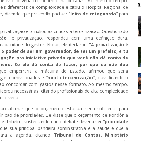
ue isso deveria ter ocorrido há décadas. Ao mesmo tempo,
R
is diferentes de complexidade e citou o Hospital Regional de
e, dizendo que pretendia pactuar
“leito de retaguarda”
para
rivatização e ampliou as críticas à terceirização. Questionado
ação”
e privatização, respondeu com uma definição dura,
incapacidade do gestor. No ar, ele declarou:
“A privatização é
o poder de ser um governador, de ser um prefeito, e tu
gação pra iniciativa privada que você não dá conta de
inheiro. Se ele dá conta de fazer, por que eu não dou
ue emperraria a máquina do Estado, afirmou que seria
argos comissionados e
“muita terceirização”,
classificando o
ão concordar com gastos nesse formato. Ao mesmo tempo,
derou necessárias, citando profissionais de alta complexidade
solveria.
o afirmar que o orçamento estadual seria suficiente para
finição de prioridades. Ele disse que o orçamento de Rondônia
ta de dinheiro, sustentando que o debate deveria ser
“prioridade
que sua principal bandeira administrativa é a saúde e que a
l para a agenda, citando
Tribunal de Contas, Ministério