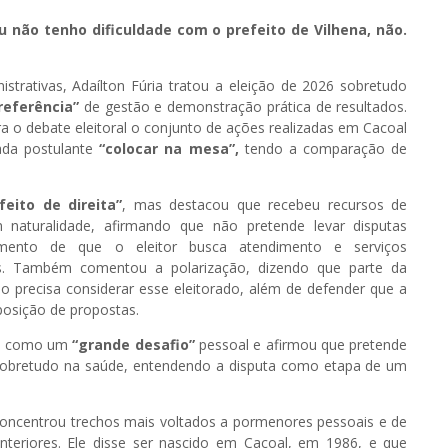
u não tenho dificuldade com o prefeito de Vilhena, não.
strativas, Adaílton Fúria tratou a eleição de 2026 sobretudo
referência”
de gestão e demonstração prática de resultados.
ra o debate eleitoral o conjunto de ações realizadas em Cacoal
ada postulante
“colocar na mesa”,
tendo a comparação de
feito de direita”
, mas destacou que recebeu recursos de
naturalidade, afirmando que não pretende levar disputas
umento de que o eleitor busca atendimento e serviços
os. Também comentou a polarização, dizendo que parte da
ão precisa considerar esse eleitorado, além de defender que a
posição de propostas.
ção como um
“grande desafio”
pessoal e afirmou que pretende
, sobretudo na saúde, entendendo a disputa como etapa de um
concentrou trechos mais voltados a pormenores pessoais e de
s anteriores. Ele disse ser nascido em Cacoal, em 1986, e que