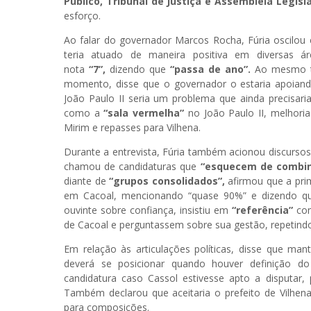
Público,
Tribunal de Justiça e Assembleia Legisl
esforço.
Ao falar do governador Marcos Rocha, Fúria oscilou 
teria atuado de maneira positiva em diversas 
nota
“7”,
dizendo que
“passa de ano”.
Ao mesmo te
momento, disse que o governador o estaria apoian
João Paulo II seria um problema que ainda precisaria
como a
“sala vermelha”
no João Paulo II, melhoria
Mirim e repasses para Vilhena.
Durante a entrevista, Fúria também acionou discurso
chamou de candidaturas que
“esquecem de combina
diante de
“grupos consolidados”,
afirmou que a pri
em Cacoal, mencionando “quase 90%” e dizendo qu
ouvinte sobre confiança, insistiu em
“referência”
com
de Cacoal e perguntassem sobre sua gestão, repetindo 
Em relação às articulações políticas, disse que m
deverá se posicionar quando houver definição do 
candidatura caso Cassol estivesse apto a disputar
Também declarou que aceitaria o prefeito de Vilhena
para composições.