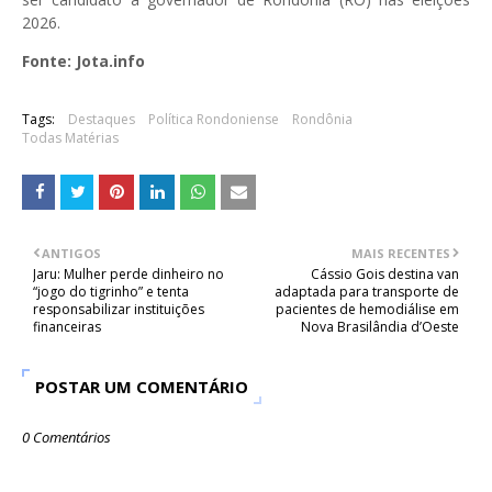
2026.
Fonte: Jota.info
Tags:
Destaques
Política Rondoniense
Rondônia
Todas Matérias
ANTIGOS
MAIS RECENTES
Jaru: Mulher perde dinheiro no
Cássio Gois destina van
“jogo do tigrinho” e tenta
adaptada para transporte de
responsabilizar instituições
pacientes de hemodiálise em
financeiras
Nova Brasilândia d’Oeste
POSTAR UM COMENTÁRIO
0 Comentários