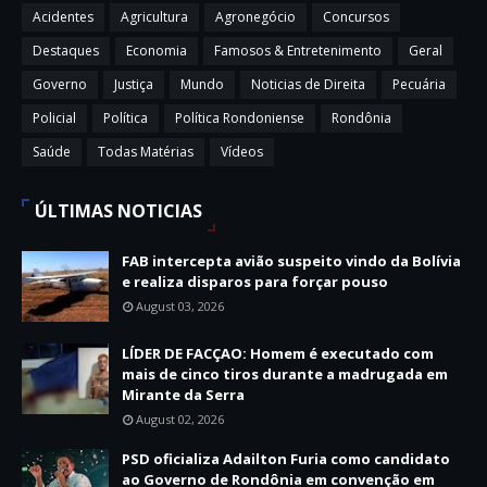
Acidentes
Agricultura
Agronegócio
Concursos
Destaques
Economia
Famosos & Entretenimento
Geral
Governo
Justiça
Mundo
Noticias de Direita
Pecuária
Policial
Política
Política Rondoniense
Rondônia
Saúde
Todas Matérias
Vídeos
ÚLTIMAS NOTICIAS
FAB intercepta avião suspeito vindo da Bolívia
e realiza disparos para forçar pouso
August 03, 2026
LÍDER DE FACÇAO: Homem é executado com
mais de cinco tiros durante a madrugada em
Mirante da Serra
August 02, 2026
PSD oficializa Adailton Furia como candidato
ao Governo de Rondônia em convenção em