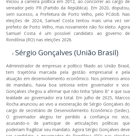
Iniciou a carreira política em 2012, ao concorrer ao cargo de
vereador pelo PR (Partido da República). Em 2020, disputou,
sem sucesso, a Prefeitura de Porto Velho, pelo PCdoB. Nas
eleições de 2024, Samuel Costa tentou mais uma vez ser
prefeito de Porto Velho, mas novamente não foi eleito. Agora
Samuel Costa é um possível candidato ao governo de
Rondônia (RO) nas eleições 2026.
Sérgio Gonçalves (União Brasil)
Administrador de empresas e político filiado ao União Brasil,
tem trajetória marcada pela gestão empresarial e pela
atuação em desenvolvimento econômico. Nos primeiros anos
de mandato, havia boa sintonia entre governador e vice.
Gonçalves chegou a afirmar que não tinha “plano B” e que sua
lealdade ao governador era total. Em julho de 2025, Marcos
Rocha anunciou ao vivo a exoneração de Sérgio Gonçalves do
cargo de secretário de Desenvolvimento Econômico (Sedec).
O governador alegou ter perdido a confiança no vice,
acusando-o de participar de articulações políticas que
poderiam fragilizar seu mandato. Agora Sérgio Gonçalves deve
ser candidato a governador de Rondônia (RO) nas eleições