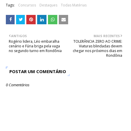
Tags:
Concursos
Destaques
Todas Matérias
ANTIGOS
MAIS RECENTES
Rogério lidera, Léo embaralha
TOLERÂNCIA ZERO AO CRIME:
cenário e Fúria briga pela vaga
Viaturas blindadas devem
no segundo turno em Rondônia
chegar nos próximos dias em
Rondônia
POSTAR UM COMENTÁRIO
0 Comentários