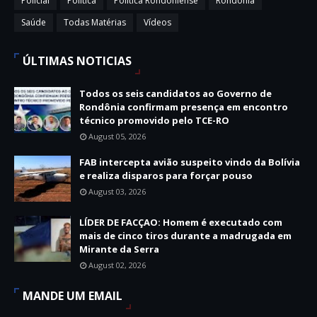
Policial
Política
Política Rondoniense
Rondônia
Saúde
Todas Matérias
Vídeos
ÚLTIMAS NOTICIAS
Todos os seis candidatos ao Governo de
Rondônia confirmam presença em encontro
técnico promovido pelo TCE-RO
August 05, 2026
FAB intercepta avião suspeito vindo da Bolívia
e realiza disparos para forçar pouso
August 03, 2026
LÍDER DE FACÇAO: Homem é executado com
mais de cinco tiros durante a madrugada em
Mirante da Serra
August 02, 2026
MANDE UM EMAIL