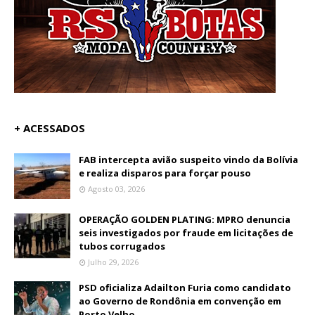
+ ACESSADOS
FAB intercepta avião suspeito vindo da Bolívia
e realiza disparos para forçar pouso
Agosto 03, 2026
OPERAÇÃO GOLDEN PLATING: MPRO denuncia
seis investigados por fraude em licitações de
tubos corrugados
Julho 29, 2026
PSD oficializa Adailton Furia como candidato
ao Governo de Rondônia em convenção em
Porto Velho