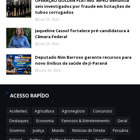
OPERAÇÃO GOLDEN PLATING: MPRO denuncia
seis investigados por fraude em licitações de
tubos corrugados
July 29, 2026
Jaqueline Cassol fortalece pré-candidatura à
Câmara Federal
July 29, 2026
Deputado Nim Barroso garante recursos para
novo ônibus da saúde de Ji-Paraná
June 30, 2026
ACESSO RAPÍDO
Acidentes
Agricultura
Agronegócio
Concursos
Destaques
Economia
Famosos & Entretenimento
Geral
Governo
Justiça
Mundo
Noticias de Direita
Pecuária