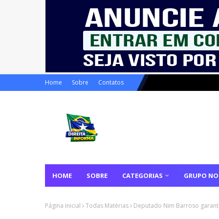
Home
Sobre
Contatos
HOME
SOBRE
CATEGORIAS
GRUPO NO
Página inicial
Todas Matérias
Deputado Nim Barroso garante