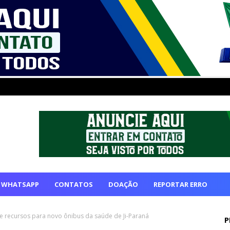
 WHATSAPP
CONTATOS
DOAÇÃO
REPORTAR ERRO
 recursos para novo ônibus da saúde de Ji-Paraná
P