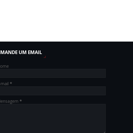
MANDE UM EMAIL
ome
-mail
*
ensagem
*